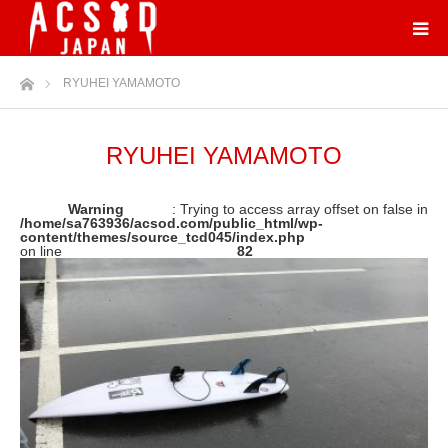
ホーム
RYUHEI YAMAMOTO
RYUHEI YAMAMOTO
Warning
: Trying to access array offset on false in
/home/sa763936/acsod.com/public_html/wp-
content/themes/source_tcd045/index.php
on line
82